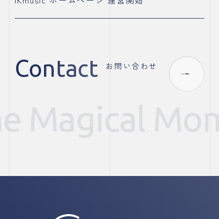
contact
お
問
い
合
わ
せ
he Magical Mo